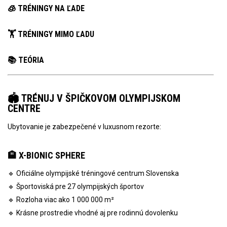
🧊 TRÉNINGY NA ĽADE
🏋️ TRÉNINGY MIMO ĽADU
📚 TEÓRIA
🏟️ TRÉNUJ V ŠPIČKOVOM OLYMPIJSKOM
CENTRE
Ubytovanie je zabezpečené v luxusnom rezorte:
🏨 X-BIONIC SPHERE
🔹 Oficiálne olympijské tréningové centrum Slovenska
🔹 Športoviská pre 27 olympijských športov
🔹 Rozloha viac ako 1 000 000 m²
🔹 Krásne prostredie vhodné aj pre rodinnú dovolenku