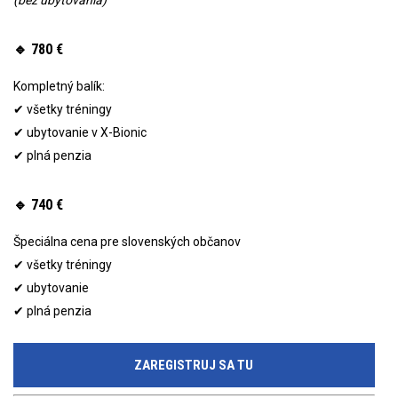
(bez ubytovania)
🔹 780 €
Kompletný balík:
✔ všetky tréningy
✔ ubytovanie v X-Bionic
✔ plná penzia
🔹 740 €
Špeciálna cena pre slovenských občanov
✔ všetky tréningy
✔ ubytovanie
✔ plná penzia
ZAREGISTRUJ SA TU