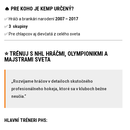
🔥 PRE KOHO JE KEMP URČENÝ?
✅ Hráči a brankári narodení
2007 – 2017
✅
3 skupiny
✅ Pre chlapcov aj dievčatá z celého sveta
⭐ TRÉNUJ S NHL HRÁČMI, OLYMPIONIKMI A
MAJSTRAMI SVETA
„Rozvíjame hráčov v detailoch skutočného
profesionálneho hokeja, ktoré sa v kluboch bežne
neučia.“
HLAVNÍ TRÉNERI PHS: