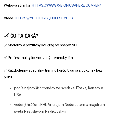
Webová stránka
HTTPS://WWW.X-BIONICSPHERE.COM/EN/
Video
HTTPS://YOUTU.BE/_HDELSDYQ3G
🏒 ČO ŤA ČAKÁ?
✅ Moderný a pozitívny koučing od hráčov NHL
✅ Profesionálny licencovaný trénerský tím
✅ Každodenný špeciálny tréning korčuľovania s pukom / bez
puku
podľa najnovších trendov zo Švédska, Fínska, Kanady a
USA
vedený hráčom NHL Andrejom Nedorostom a majstrom
sveta Rastislavom Pavlikovským