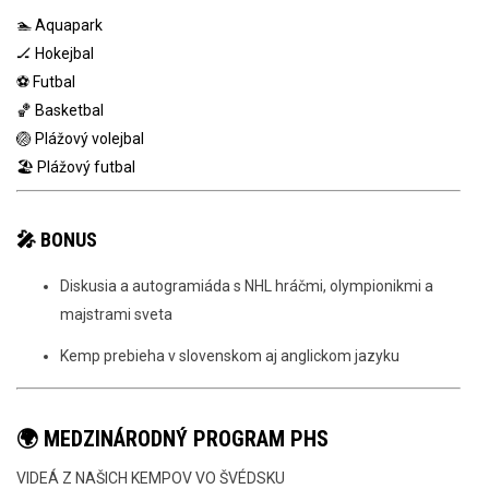
🏊 Aquapark
🏒 Hokejbal
⚽ Futbal
🏀 Basketbal
🏐 Plážový volejbal
🏖️ Plážový futbal
🎤 BONUS
Diskusia a autogramiáda s NHL hráčmi, olympionikmi a
majstrami sveta
Kemp prebieha v slovenskom aj anglickom jazyku
🌍 MEDZINÁRODNÝ PROGRAM PHS
VIDEÁ Z NAŠICH KEMPOV VO ŠVÉDSKU